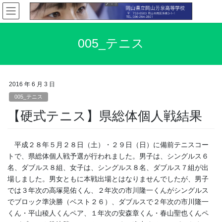
コ
ナ
ン
ビ
テ
ゲ
ン
ー
005_テニス
ツ
シ
へ
ョ
ス
ン
キ
に
2016 年 6 月 3 日
ッ
移
005_テニス
プ
動
【硬式テニス】県総体個人戦結果
平成２８年５月２８日（土）・２９日（日）に備前テニスコー
トで、県総体個人戦予選が行われました。男子は、シングルス６
名、ダブルス８組、女子は、シングルス８名、ダブルス７組が出
場しました。男女ともに本戦出場とはなりませんでしたが、男子
では３年次の高塚晃佑くん、２年次の市川隆一くんがシングルス
でブロック準決勝（ベスト２６）、ダブルスで２年次の市川隆一
くん・平山稜人くんペア、１年次の安森章くん・春山聖也くんペ