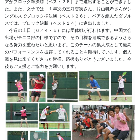
アがブロック準決勝（ベスト２６）まで進出することができまし
た。また、女子では、１年次の三好杏実さん、片山帆希さんがシ
ングルスでブロック準決勝（ベスト２６）、ペアを組んだダブル
スでは、ブロック決勝（ベスト１４）に進出しました。
今週の土日（６／４・５）には団体戦が行われます。中国大会
出場がテニス部の目標ですので、その目標を達成できるようさら
なる努力を重ねたいと思います。このチームの集大成として最高
のパフォーマンスを披露してくれることを期待しています。個人
戦を見に来てくださった皆様、応援ありがとうございました。今
後もご支援とご協力をお願いします。