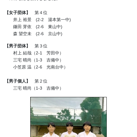
【女子団体】
第４位
井上 裕景 (2-2 湯本第一中)
鎌田 芽依 (2-6 東山中)
森 望空未 (2-6 京山中)
【男子団体】
第３位
村上 結哉（2-1 芳田中）
三宅 晴尚（1-3 吉備中）
小笠原 温（2-6 光南台中）
【男子個人】
第２位
三宅 晴尚（1-3 吉備中）