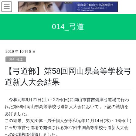
コ
ナ
ン
ビ
テ
ゲ
ン
ー
014_弓道
ツ
シ
へ
ョ
ス
ン
キ
に
2019 年 10 月 8 日
ッ
移
014_弓道
プ
動
【弓道部】第58回岡山県高等学校弓
道新人大会結果
令和元年9月21日(土)・22日(日)に岡山市営吉備津弓道場で行わ
れた第58回岡山県高等学校弓道新人大会において，下記の戦績を
あげました。
この結果、男女団体・男子個人が令和元年11月14日(木)～16日(土)
に玉野市営弓道場で開催される第27回中国高等学校弓道新人大会
への出場権を獲得しました。