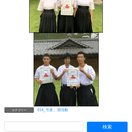
014_弓道
、
部活動
カテゴリー