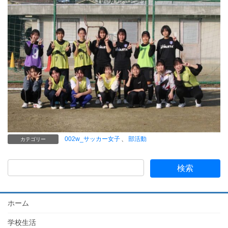
002w_サッカー女子
、
部活動
カテゴリー
ホーム
学校生活