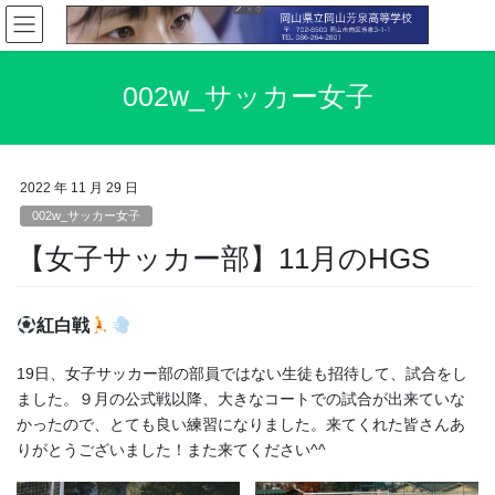
コ
ナ
ン
ビ
テ
ゲ
ン
ー
002w_サッカー女子
ツ
シ
へ
ョ
ス
ン
キ
に
2022 年 11 月 29 日
ッ
移
002w_サッカー女子
プ
動
【女子サッカー部】11月のHGS
紅白戦
19日、女子サッカー部の部員ではない生徒も招待して、試合をし
ました。９月の公式戦以降、大きなコートでの試合が出来ていな
かったので、とても良い練習になりました。来てくれた皆さんあ
りがとうございました！また来てください^^