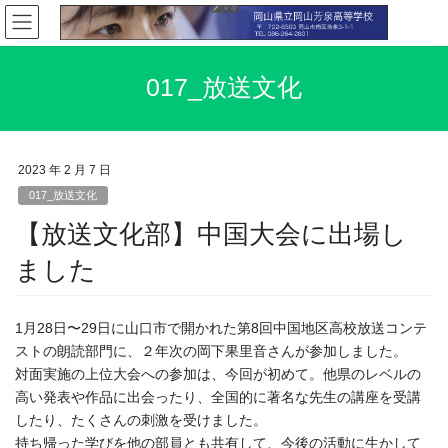
コ
ナ
ン
ビ
テ
ゲ
ン
ー
017_放送文化
ツ
シ
へ
ョ
ス
ン
キ
に
2023 年 2 月 7 日
ッ
移
017_放送文化
プ
動
【放送文化部】中国大会に出場し
ました
1月28日〜29日に山口市で開かれた第8回中国地区高校放送コンテ
ストの朗読部門に、２年次の岡下果里音さんが参加しました。
対面実施の上位大会への参加は、今回が初めて。他県のレベルの
高い発表や作品に出会ったり、全国的に著名な先生の講座を受講
したり、たくさんの刺激を受けました。
持ち帰った学びを他の部員とも共有して、今後の活動に生かして