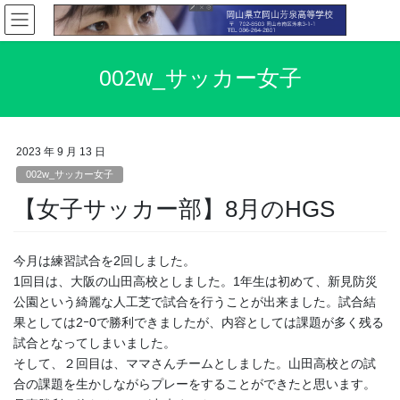
コ
ナ
ン
ビ
テ
ゲ
ン
ー
002w_サッカー女子
ツ
シ
へ
ョ
ス
ン
キ
に
2023 年 9 月 13 日
ッ
移
002w_サッカー女子
プ
動
【女子サッカー部】8月のHGS
今月は練習試合を2回しました。
1回目は、大阪の山田高校としました。1年生は初めて、新見防災
公園という綺麗な人工芝で試合を行うことが出来ました。試合結
果としては2ｰ0で勝利できましたが、内容としては課題が多く残る
試合となってしまいました。
そして、２回目は、ママさんチームとしました。山田高校との試
合の課題を生かしながらプレーをすることができたと思います。