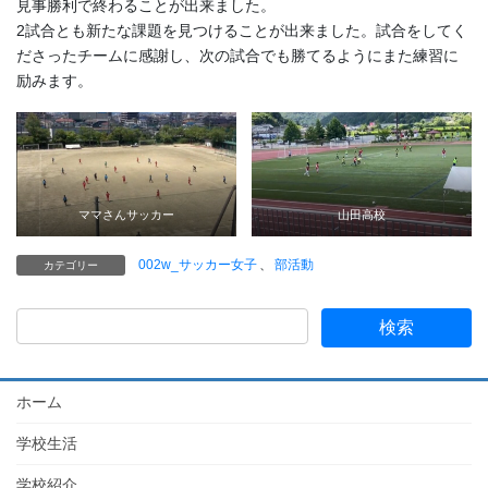
見事勝利で終わることが出来ました。
2試合とも新たな課題を見つけることが出来ました。試合をしてく
ださったチームに感謝し、次の試合でも勝てるようにまた練習に
励みます。
ママさんサッカー
山田高校
002w_サッカー女子
、
部活動
カテゴリー
ホーム
学校生活
学校紹介