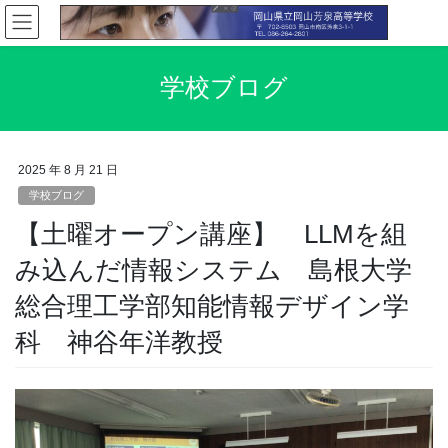
コ
ナ
ン
ビ
テ
ゲ
ン
ー
学校ブログ
ツ
シ
へ
ョ
ス
ン
キ
に
2025 年 8 月 21 日
ッ
移
学校ブログ
プ
動
【土曜オープン講座】 LLMを組
み込んだ情報システム 島根大学
総合理工学部知能情報デザイン学
科 神谷年洋教授