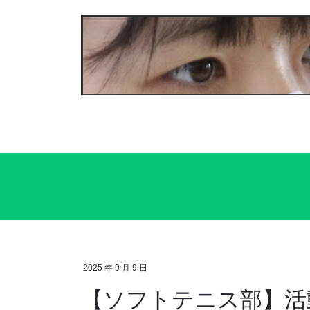
コ
ナ
ン
ビ
テ
ゲ
ン
ー
ツ
シ
へ
ョ
ス
ン
キ
に
ッ
移
プ
動
2025 年 9 月 9 日
【ソフトテニス部】活