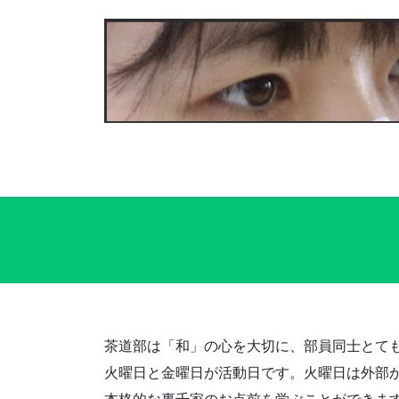
コ
ナ
ン
ビ
テ
ゲ
ン
ー
ツ
シ
へ
ョ
ス
ン
キ
に
ッ
移
プ
動
茶道部は「和」の心を大切に、部員同士とて
火曜日と金曜日が活動日です。火曜日は外部