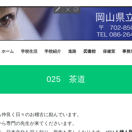
ホーム
学校生活
学校紹介
進路
図書館
保健室
事務
025 茶道
も仲良く日々のお稽古に励んでいます。
から専門の先生が来てくださいます。