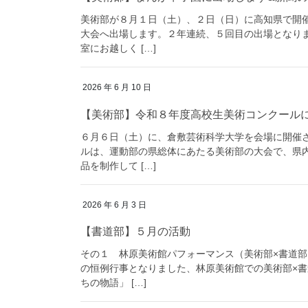
美術部が８月１日（土）、２日（日）に高知県で開
大会へ出場します。２年連続、５回目の出場となり
室にお越しく […]
2026 年 6 月 10 日
【美術部】令和８年度高校生美術コンクール
６月６日（土）に、倉敷芸術科学大学を会場に開催
ルは、運動部の県総体にあたる美術部の大会で、県
品を制作して […]
2026 年 6 月 3 日
【書道部】５月の活動
その１ 林原美術館パフォーマンス（美術部×書道部
の恒例行事となりました、林原美術館での美術部×
ちの物語」 […]