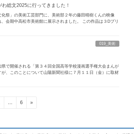
わ総文2025に行ってきました！
文化祭」の美術工芸部門に、美術部２年の藤田晴樹くんの映像
、会期中高松市美術館に展示されました。 この作品は３Dプリ
019_美術
知県で開催される「第３４回全国高等学校漫画選手権大会まんが
すが、このことについて山陽新聞社様に７月１１日（金）に取材
固
固
2
…
6
»
定
定
ペ
ペ
ー
ー
ジ
ジ