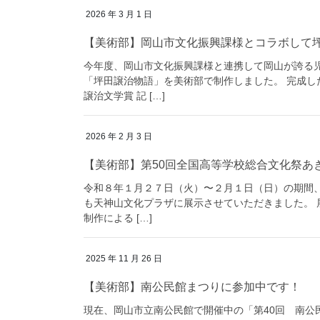
2026 年 3 月 1 日
【美術部】岡山市文化振興課様とコラボして
今年度、岡山市文化振興課様と連携して岡山が誇る
「坪田譲治物語」を美術部で制作しました。 完成
譲治文学賞 記 […]
2026 年 2 月 3 日
【美術部】第50回全国高等学校総合文化祭あき
令和８年１月２７日（火）〜２月１日（日）の期間、
も天神山文化プラザに展示させていただきました。
制作による […]
2025 年 11 月 26 日
【美術部】南公民館まつりに参加中です！
現在、岡山市立南公民館で開催中の「第40回 南公