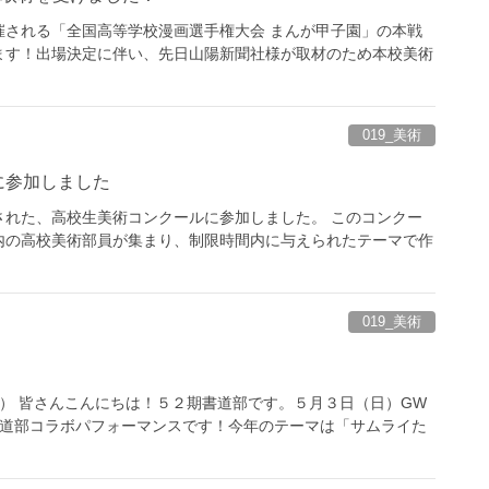
催される「全国高等学校漫画選手権大会 まんが甲子園」の本戦
ます！出場決定に伴い、先日山陽新聞社様が取材のため本校美術
019_美術
に参加しました
された、高校生美術コンクールに参加しました。 このコンクー
内の高校美術部員が集まり、制限時間内に与えられたテーマで作
019_美術
） 皆さんこんにちは！５２期書道部です。５月３日（日）GW
書道部コラボパフォーマンスです！今年のテーマは「サムライた