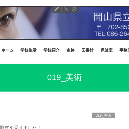
ホーム
学校生活
学校紹介
進路
図書館
保健室
事務
019_美術
019_美術
の取材を受けました！