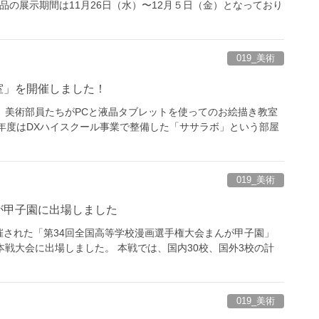
作品の展示期間は11月26日（水）〜12月５日（金）となっており
019_美術
室」を開催しました！
、美術部員たちがPCと液晶タブレットを使ってのお絵描き教室
年度はDXハイスクール事業で整備した「ササラボ」という部屋
019_美術
が甲子園に出場しました
された「第34回全国高等学校漫画選手権大会まんが甲子園」
本戦大会に出場しました。 本戦では、国内30校、国外3校の計
019_美術