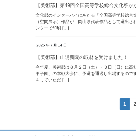
【美術部】第49回全国高等学校総合文化祭かが
文化部のインターハイにあたる「全国高等学校総合
（空間展示）作品が、岡山県代表作品として選出され
ンターで印刷 […]
2025 年 7 月 14 日
【美術部】山陽新聞の取材を受けました！
今年度、美術部は８月２日（土）・３日（日）に高
甲子園」の本戦大会に、予選を通過し出場するので
をしていただ […]
投
稿
固
1
ナ
ビ
ゲ
定
ー
シ
ペ
ョ
ン
ー
ジ