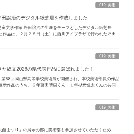
019_美術
坪田譲治のデジタル紙芝居を作成しました！
児童文学作家 坪田譲治の生涯をテーマとしたデジタル紙芝居
した作品は、２月２８日（土）に西川アイプラザで行われた坪田
019_美術
た総文2026の県代表作品に選ばれました！
第58回岡山県高等学校美術展が開催され、本校美術部員の作品
 展示作品のうち、２年藤田晴樹くん・１年杉元颯太くんの共同
019_美術
民館まつり」の展示の部に美術部も参加させていただくため、