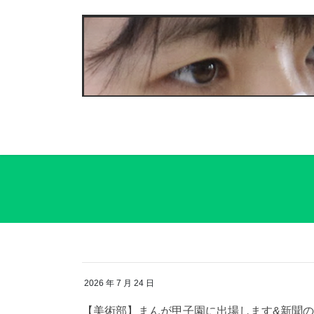
コ
ナ
ン
ビ
テ
ゲ
ン
ー
ツ
シ
へ
ョ
ス
ン
キ
に
ッ
移
プ
動
2026 年 7 月 24 日
【美術部】まんが甲子園に出場します&新聞