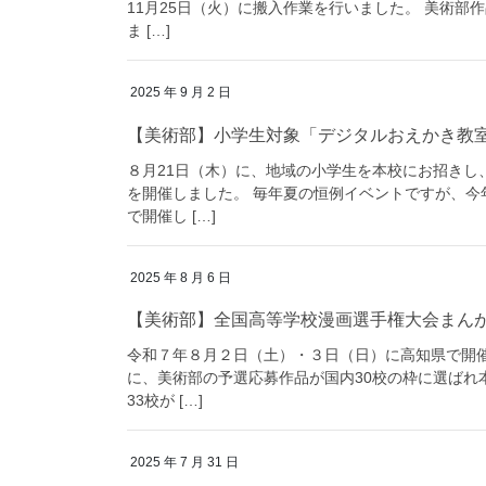
11月25日（火）に搬入作業を行いました。 美術部
ま […]
2025 年 9 月 2 日
【美術部】小学生対象「デジタルおえかき教
８月21日（木）に、地域の小学生を本校にお招きし
を開催しました。 毎年夏の恒例イベントですが、今
で開催し […]
2025 年 8 月 6 日
【美術部】全国高等学校漫画選手権大会まん
令和７年８月２日（土）・３日（日）に高知県で開催
に、美術部の予選応募作品が国内30校の枠に選ばれ
33校が […]
2025 年 7 月 31 日