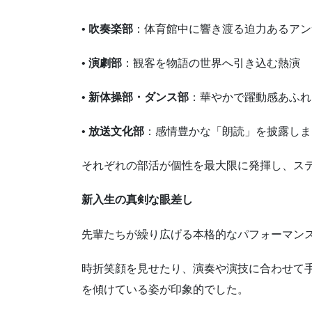
•
吹奏楽部
：体育館中に響き渡る迫力あるアン
•
演劇部
：観客を物語の世界へ引き込む熱演
•
新体操部・ダンス部
：華やかで躍動感あふれ
•
放送文化部
：感情豊かな「朗読」を披露しま
それぞれの部活が個性を最大限に発揮し、ス
新入生の真剣な眼差し
先輩たちが繰り広げる本格的なパフォーマン
時折笑顔を見せたり、演奏や演技に合わせて
を傾けている姿が印象的でした。