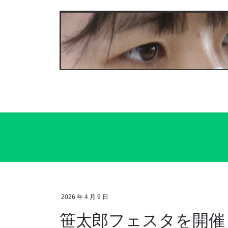
コ
ナ
ン
ビ
テ
ゲ
ン
ー
ツ
シ
へ
ョ
ス
ン
キ
に
ッ
移
プ
動
2026 年 4 月 9 日
笹太郎フェスタを開催