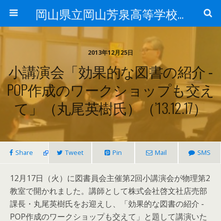
岡山県立岡山芳泉高等学校図書館
2013年12月25日
小講演会「効果的な図書の紹介 ‐
POP作成のワークショップも交え
て」（丸尾英樹氏）（’13.12.17）
Share
Tweet
Pin
Mail
SMS
12月17日（火）に図書員会主催第2回小講演会が物理第2
教室で開かれました。講師として株式会社啓文社店売部
課長・丸尾英樹氏をお迎えし、「効果的な図書の紹介 ‐
POP作成のワークショップも交えて」と題して講演いた