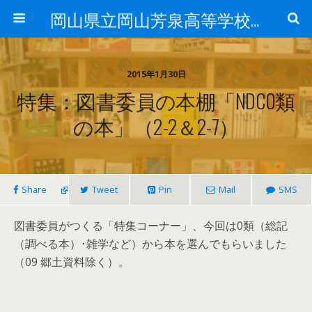
岡山県立岡山芳泉高等学校図書館
2015年1月30日
特集：図書委員の本棚「NDC0類
の本」（2-2＆2-7）
Share
Tweet
Pin
Mail
SMS
図書委員がつくる「特集コーナー」、今回は0類（総記
（調べる本）･雑学など）から本を選んでもらいました
（09 郷土資料除く）。