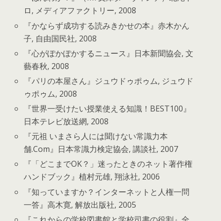
ロ, メディアファクトリー, 2008
『かならず成功する読みきかせの本』赤木かん
子, 自由国民社, 2008
『心がぽかぽかするニュース』日本新聞協会, 文
藝春秋, 2008
『パリの本屋さん』ジュウドゥポゥム, ジュウド
ゥポゥム, 2008
『世界一受けたい授業使える知識！BEST100』
日本テレビ放送網, 2008
『元祖 いまさら人には聞けない常識力本
舗.Com』日本常識力検定協会, 講談社, 2007
『「どこまでOK？」迷ったときのネット著作権
ハンドブック』植村元雄, 翔泳社, 2006
『知っていますか？インターネットと人権一問
一答』高木寛, 解放出版社, 2005
『これからの学校図書館と学校司書の役割』全