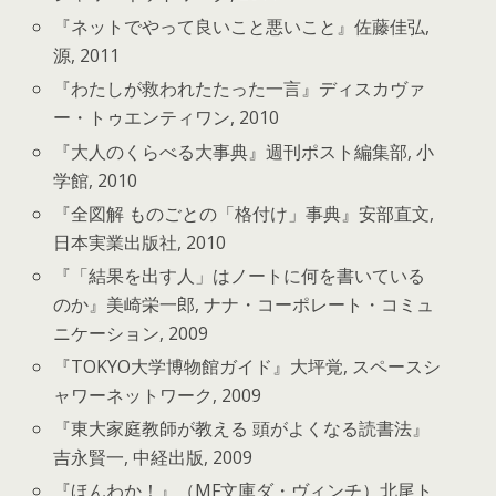
『ネットでやって良いこと悪いこと』佐藤佳弘,
源, 2011
『わたしが救われたたった一言』ディスカヴァ
ー・トゥエンティワン, 2010
『大人のくらべる大事典』週刊ポスト編集部, 小
学館, 2010
『全図解 ものごとの「格付け」事典』安部直文,
日本実業出版社, 2010
『「結果を出す人」はノートに何を書いている
のか』美崎栄一郎, ナナ・コーポレート・コミュ
ニケーション, 2009
『TOKYO大学博物館ガイド』大坪覚, スペースシ
ャワーネットワーク, 2009
『東大家庭教師が教える 頭がよくなる読書法』
吉永賢一, 中経出版, 2009
『ほんわか！』（MF文庫ダ・ヴィンチ）北尾ト