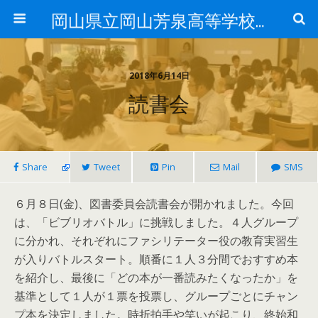
岡山県立岡山芳泉高等学校図書館
2018年6月14日
読書会
Share
Tweet
Pin
Mail
SMS
６月８日(金)、図書委員会読書会が開かれました。今回
は、「ビブリオバトル」に挑戦しました。４人グループ
に分かれ、それぞれにファシリテーター役の教育実習生
が入りバトルスタート。順番に１人３分間でおすすめ本
を紹介し、最後に「どの本が一番読みたくなったか」を
基準として１人が１票を投票し、グループごとにチャン
プ本を決定しました。時折拍手や笑いが起こり、終始和