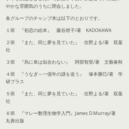
やかな雰囲気のうちに閉会しました。
各グループのチャンプ本は以下のとおりです。
１班 『初恋の絵本』 藤谷燈子/著 KADOKAWA
２班 『また、同じ夢を見ていた』 住野よる/著 双葉
社
３班 『烏に単は似合わない』 阿部智里/著 文藝春秋
４班 『うなぎ～一億年の謎を追う』 塚本勝巳/著 学
研プラス
５班 『また、同じ夢を見ていた』 住野よる/著 双葉
社
６班 『マレー数理生物学入門』James D.Murray/著
丸善出版