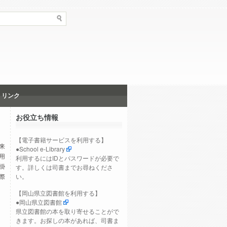
リンク
お役立ち情報
【電子書籍サービスを利用する】
来
●
School e-Library
用
利用するにはIDとパスワードが必要で
掛
す。詳しくは司書までお尋ねくださ
際
い。
【岡山県立図書館を利用する】
●
岡山県立図書館
県立図書館の本を取り寄せることがで
きます。お探しの本があれば、司書ま