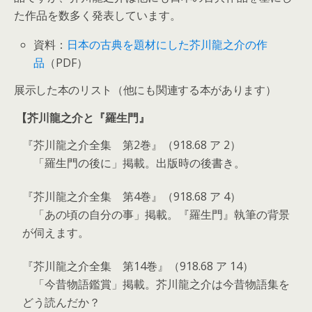
た作品を数多く発表しています。
資料：
日本の古典を題材にした芥川龍之介の作
品
（PDF）
展示した本のリスト（他にも関連する本があります）
【芥川龍之介と『羅生門』
『芥川龍之介全集 第2巻』（918.68 ア 2）
「羅生門の後に」掲載。出版時の後書き。
『芥川龍之介全集 第4巻』（918.68 ア 4）
「あの頃の自分の事」掲載。『羅生門』執筆の背景
が伺えます。
『芥川龍之介全集 第14巻』（918.68 ア 14）
「今昔物語鑑賞」掲載。芥川龍之介は今昔物語集を
どう読んだか？