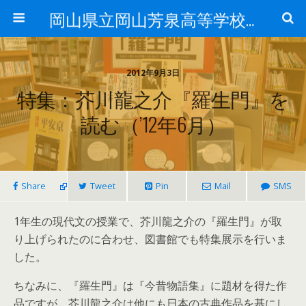
岡山県立岡山芳泉高等学校図書館
2012年9月3日
特集：芥川龍之介『羅生門』を
読む（’12年6月）
Share
Tweet
Pin
Mail
SMS
1年生の現代文の授業で、芥川龍之介の『羅生門』が取
り上げられたのに合わせ、図書館でも特集展示を行いま
した。
ちなみに、『羅生門』は『今昔物語集』に題材を得た作
品ですが、芥川龍之介は他にも日本の古典作品を基にし